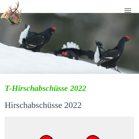
N
A
V
I
G
A
T
I
O
N
U
M
T-Hirschabschüsse 2022
S
C
H
Hirschabschüsse 2022
A
L
T
E
N