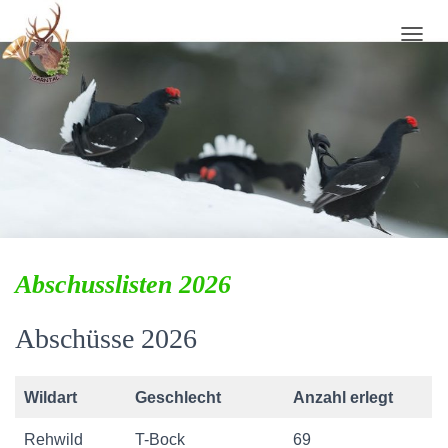
N
A
V
I
G
A
T
I
O
N
U
M
Abschusslisten 2026
S
C
H
Abschüsse 2026
A
L
T
E
Wildart
Geschlecht
Anzahl erlegt
N
Rehwild
T-Bock
69