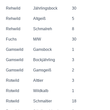
Rehwild
Jährlingsbock
30
Rehwild
Altgeiß
5
Rehwild
Schmalreh
8
Fuchs
M/W
30
Gamswild
Gamsbock
1
Gamswild
Bockjährling
3
Gamswild
Gamsgeiß
2
Rotwild
Alttier
3
Rotwild
Wildkalb
1
Rotwild
Schmaltier
18